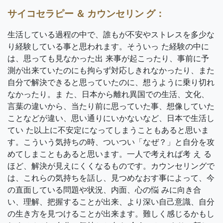
サイコセラピー ＆ カウンセリン グ：
生活している過程の中で、誰もが不安やストレスを多少な
り経験している事と思われます。そういっ た経験の中に
は、思っても見なかった出 来事が起こったり、事前に予
測が出来ていたのにも拘らず対応しきれなかったり、また
自分で解決できると思っていたのに、想うように乗り切れ
なかったり。ま た、日本から離れ異国での生活、文化、
言葉の違いから、当たり前に思っていた事、想像していた
ことなどが違い、思い通りにいかないなど、日本で生活し
てい た以上に不安定になってしまうこともあると思いま
す。こういう気持ちの時、ついつい「なぜ？」と自分を攻
めてしまこともあると思います。一人で考えれば考 え る
ほど、解決が見えにくくなるものです。カウンセリングで
は、これらの気持ちを話し、見つめなおす事によって、今
の直面している問題や状況、内面、心の悩 みに向き合
い、理解、把握することが出来、より深い自己意識、自分
の生き方を見つけることが出来ます。難しく感じるかもし